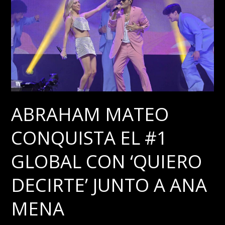
REALIZARÁ
SU
DEBUT
CINEMATOGRÁFICO
EN
VIVA
LA
MADNESS
ABRAHAM MATEO
DE
CONQUISTA EL #1
GUY
RITCHIE
GLOBAL CON ‘QUIERO
DECIRTE’ JUNTO A ANA
MENA