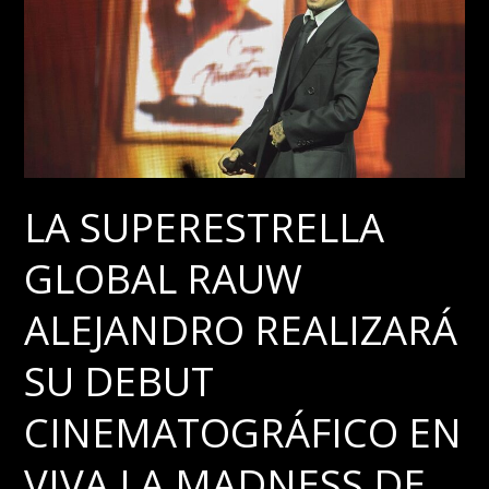
ring
en
La
Velada
del
Año
6
LA SUPERESTRELLA
GLOBAL RAUW
ALEJANDRO REALIZARÁ
SU DEBUT
CINEMATOGRÁFICO EN
VIVA LA MADNESS DE