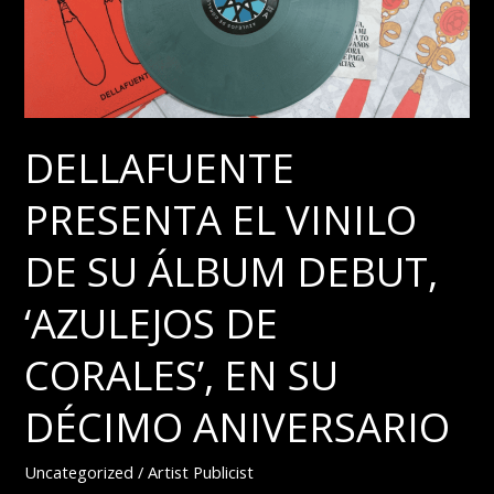
DECIRTE’
JUNTO
A
ANA
MENA
DELLAFUENTE
PRESENTA EL VINILO
DE SU ÁLBUM DEBUT,
‘AZULEJOS DE
CORALES’, EN SU
DÉCIMO ANIVERSARIO
Uncategorized
/
Artist Publicist