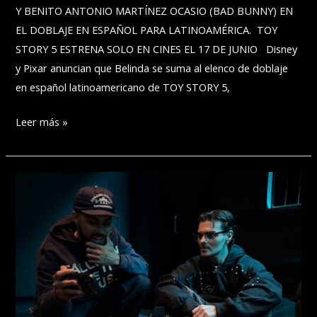
Y BENITO ANTONIO MARTÍNEZ OCASIO (BAD BUNNY) EN
EL DOBLAJE EN ESPAÑOL PARA LATINOAMÉRICA. TOY
STORY 5 ESTRENA SOLO EN CINES EL 17 DE JUNIO Disney
y Pixar anuncian que Belinda se suma al elenco de doblaje
en español latinoamericano de TOY STORY 5,
¡BELINDA
Leer más »
LLEGA
A TOY
STORY
5 DE
DISNEY
Y
PIXAR!