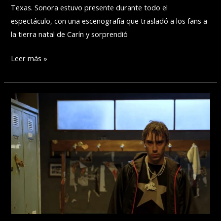
Texas. Sonora estuvo presente durante todo el
espectáculo, con una escenografía que trasladó a los fans a
la tierra natal de Carín y sorprendió
CARÍN
Leer más »
LEÓN
INICIA
EL
“TOUR
NORTEAMÉRICA
2026”
CON
MONUMENTAL
SOLD-
OUT
EN
HIDALGO,