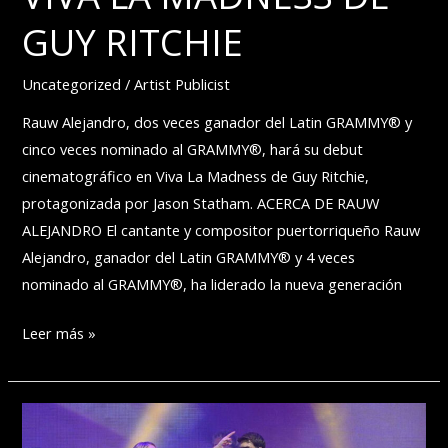
GUY RITCHIE
Uncategorized
/
Artist Publicist
Rauw Alejandro, dos veces ganador del Latin GRAMMY® y
cinco veces nominado al GRAMMY®, hará su debut
cinematográfico en Viva La Madness de Guy Ritchie,
protagonizada por Jason Statham. ACERCA DE RAUW
ALEJANDRO El cantante y compositor puertorriqueño Rauw
Alejandro, ganador del Latin GRAMMY® y 4 veces
nominado al GRAMMY®, ha liderado la nueva generación
LA
Leer más »
SUPERESTRELLA
GLOBAL
RAUW
ALEJANDRO