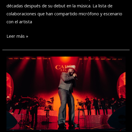
décadas después de su debut en la música. La lista de
colaboraciones que han compartido micrófono y escenario
con el artista
ABRAHAM
Leer más »
MATEO
SE
UNE
A
JAY
WHEELER
EN
‘TODO
MAL’
PARA
EL
NUEVO